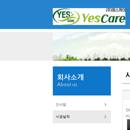
회사소개
About us
인사말
인
미
시공실적