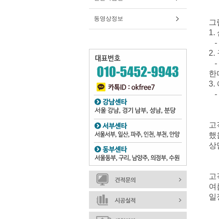
동영상정보
그
1
-
2
-
한
3
-
고
했
상
고
여
일