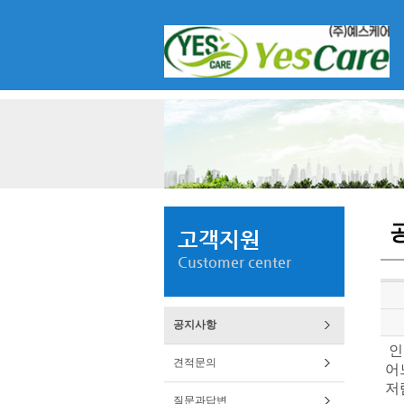
고객지원
Customer center
공지사항
인
견적문의
어
저
질문과답변