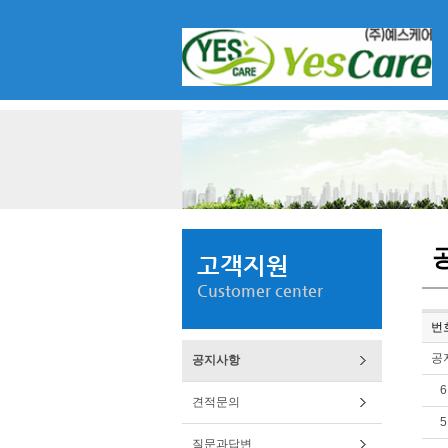
고객지원
Customer center
번
공
공지사항
6
견적문의
5
질문과답변